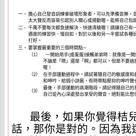
一、
擔心自己發音訓練會破壞形象者，可以先準備音樂，
太大聲反而容易引起別人關心或規勸喔。能將自己包
二、
千萬不要每次都急速解決、快速清槍喔！請讓自己有
適度的練習快、慢自如，對於以後和另一半嘗試各種
打好。
三、
要掌握最重要的三個時間點─
（1）
一開始用手(或蛋蛋)接觸弟弟時：就像是一
不論是「嗯」還是「啊」都可以，但是不要過
喔！
（2）
在手部運動過程中，請試著隨自己的敏感度和
和呻吟，給個小訣竅，有時帶點壓抑的呻吟聲
最後，手部運動的高潮階段，請記得隨自己的
（3）
自己從內心深處發出享受的聲音，絕對能比憋
最後，如果你覺得桔兒
話，那你是對的。因為我