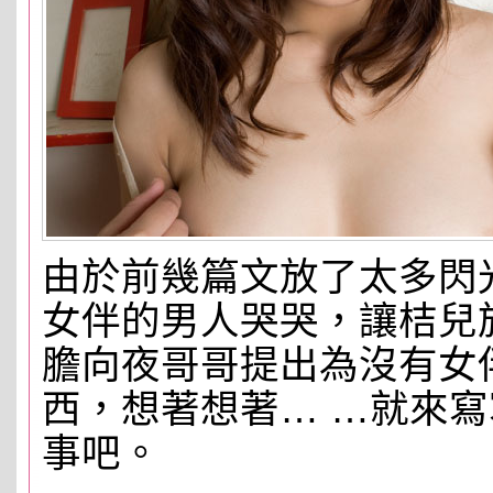
由於前幾篇文放了太多閃
女伴的男人哭哭，讓桔兒
膽向夜哥哥提出為沒有女
西，想著想著… …就來
事吧。